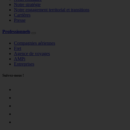
Notre stratégie
Notre engagement territorial et transitions
Carrières
Presse
Professionnels
Compagnies aériennes
Fret
Agence de voyages
AMPi
Entreprises
Suivez-nous !