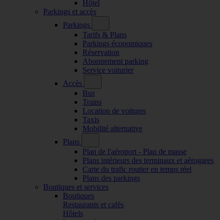
Hôtel
Parkings et accès
Parkings
Tarifs & Plans
Parkings économiques
Réservation
Abonnement parking
Service voiturier
Accès
Bus
Trains
Location de voitures
Taxis
Mobilité alternative
Plans
Plan de l'aéroport - Plan de masse
Plans intérieurs des terminaux et aérogares
Carte du trafic routier en temps réel
Plans des parkings
Boutiques et services
Boutiques
Restaurants et cafés
Hôtels