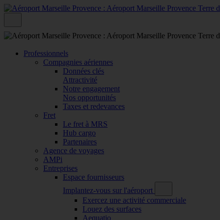
Professionnels
Compagnies aériennes
Données clés
Attractivité
Notre engagement
Nos opportunités
Taxes et redevances
Fret
Le fret à MRS
Hub cargo
Partenaires
Agence de voyages
AMPi
Entreprises
Espace fournisseurs
Implantez-vous sur l'aéroport
Exercez une activité commerciale
Louez des surfaces
Aequatio