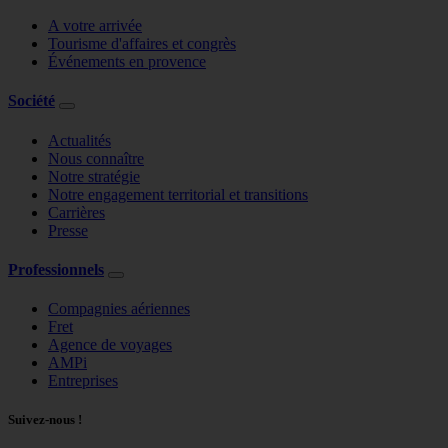
A votre arrivée
Tourisme d'affaires et congrès
Événements en provence
Société
Actualités
Nous connaître
Notre stratégie
Notre engagement territorial et transitions
Carrières
Presse
Professionnels
Compagnies aériennes
Fret
Agence de voyages
AMPi
Entreprises
Suivez-nous !