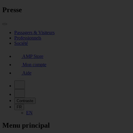
Presse
Passagers & Visiteurs
Professionnels
Société
AMP Store
Mon compte
Aide
Contraste
FR
EN
Menu principal