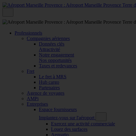
Professionnels
Compagnies aériennes
Données clés
Attractivité
Notre engagement
Nos opportunités
Taxes et redevances
Fret
Le fret à MRS
Hub cargo
Partenaires
Agence de voyages
AMPi
Entreprises
Espace fournisseurs
Implantez-vous sur l'aéroport
Exercez une activité commerciale
Louez des surfaces
Aequatio