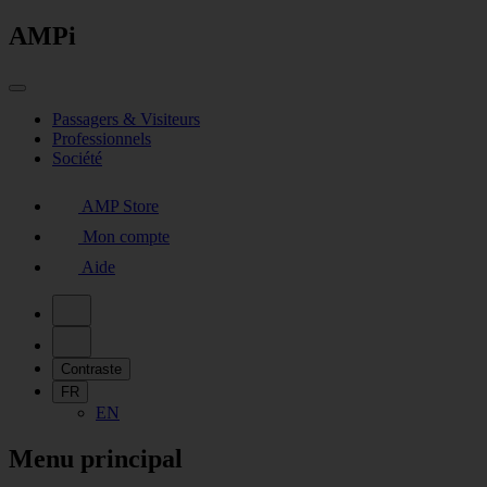
AMPi
Passagers & Visiteurs
Professionnels
Société
AMP Store
Mon compte
Aide
Contraste
FR
EN
Menu principal