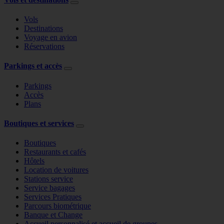
Vols
Destinations
Voyage en avion
Réservations
Parkings et accès
Parkings
Accès
Plans
Boutiques et services
Boutiques
Restaurants et cafés
Hôtels
Location de voitures
Stations service
Service bagages
Services Pratiques
Parcours biométrique
Banque et Change
Accueil personnalisé et accueil de groupes