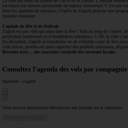
La ville qui vibre au rythme de l’art et de la culture. L’insolite Mu
racontant une histoire personnelle de rupture amoureuse. C’est une e
Pour les amateurs de musique, l’Opéra de Zagreb propose une programm
musique classique.
Capitale de fête et de festivals
Zagreb est une ville qui aime faire la fête ! Tout au long de l’année, 
projections lumineuses et d’installations artistiques. L’été, la ville s’a
En décembre, Zagreb se transforme en un véritable conte de fées avec s
cette saison, profitez-en pour rapporter des produits artisanaux, dégust
Revenez avec… des souvenirs exclusifs des tavernes locales
Consultez l'agenda des vols par compagnie
Marseille
›
Zagreb
‹
›
Vous pouvez directement sélectionner une période sur le calendrier
RECHERCHER UN VOL