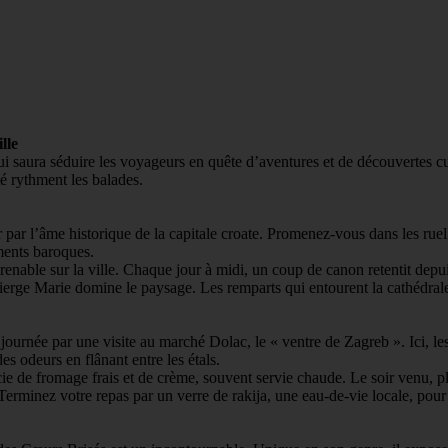
lle
ui saura séduire les voyageurs en quête d’aventures et de découvertes c
ité rythment les balades.
 par l’âme historique de la capitale croate. Promenez-vous dans les r
iments baroques.
nable sur la ville. Chaque jour à midi, un coup de canon retentit depuis 
ierge Marie domine le paysage. Les remparts qui entourent la cathédrale
journée par une visite au marché Dolac, le « ventre de Zagreb ». Ici, le
es odeurs en flânant entre les étals.
arcie de fromage frais et de crème, souvent servie chaude. Le soir venu
s. Terminez votre repas par un verre de rakija, une eau-de-vie locale, 