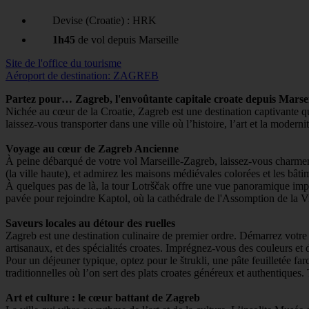
Devise (Croatie) : HRK
1h45
de vol depuis Marseille
Site de l'office du tourisme
Aéroport de destination: ZAGREB
Partez pour… Zagreb, l'envoûtante capitale croate depuis Marsei
Nichée au cœur de la Croatie, Zagreb est une destination captivante q
laissez-vous transporter dans une ville où l’histoire, l’art et la modern
Voyage au cœur de Zagreb Ancienne
À peine débarqué de votre vol Marseille-Zagreb, laissez-vous charmer
(la ville haute), et admirez les maisons médiévales colorées et les bât
À quelques pas de là, la tour Lotrščak offre une vue panoramique impre
pavée pour rejoindre Kaptol, où la cathédrale de l'Assomption de la V
Saveurs locales au détour des ruelles
Zagreb est une destination culinaire de premier ordre. Démarrez votre 
artisanaux, et des spécialités croates. Imprégnez-vous des couleurs et d
Pour un déjeuner typique, optez pour le štrukli, une pâte feuilletée f
traditionnelles où l’on sert des plats croates généreux et authentique
Art et culture : le cœur battant de Zagreb