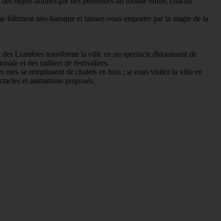
se des objets donnés par des personnes du monde entier, chacun
e bâtiment néo-baroque et laissez-vous emporter par la magie de la
l des Lumières transforme la ville en un spectacle éblouissant de
ionale et des milliers de festivaliers.
es se remplissent de chalets en bois ; si vous visitez la ville en
ectacles et animations proposés.