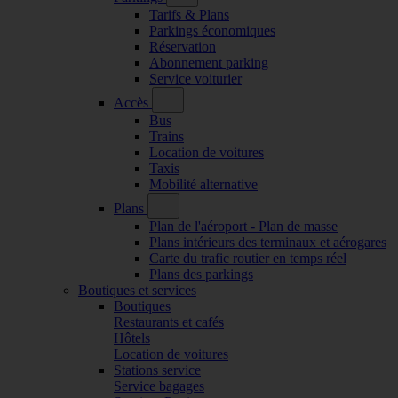
Tarifs & Plans
Parkings économiques
Réservation
Abonnement parking
Service voiturier
Accès
Bus
Trains
Location de voitures
Taxis
Mobilité alternative
Plans
Plan de l'aéroport - Plan de masse
Plans intérieurs des terminaux et aérogares
Carte du trafic routier en temps réel
Plans des parkings
Boutiques et services
Boutiques
Restaurants et cafés
Hôtels
Location de voitures
Stations service
Service bagages