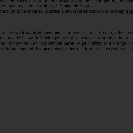
sée des Cœurs Brisés est un incontournable. Unique en son genre, il expo
xpérience touchante et unique, à l’image de Zagreb.
ation riche et variée. Assistez à une représentation dans ce magnifiqu
de nombreux festivals et événements animent ses rues. En mai, le Festiva
nime avec le festival InMusic, qui attire des artistes de renommée internat
on marché de Noël, souvent élu parmi les plus féériques d’Europe. Les ru
er du vin chaud et des spécialités locales, et admirer les merveilleux sp