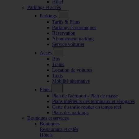
Hôtel
Parkings et accès
Parkings
Tarifs & Plans
Parkings économiques
Réservation
Abonnement parking
Service voiturier
Accès
Bus
Trains
Location de voitures
Taxis
Mobilité alternative
Plans
Plan de l'aéroport - Plan de masse
Plans intérieurs des terminaux et aérogares
Carte du trafic routier en temps réel
Plans des parkings
Boutiques et services
Boutiques
Restaurants et cafés
Hôtels