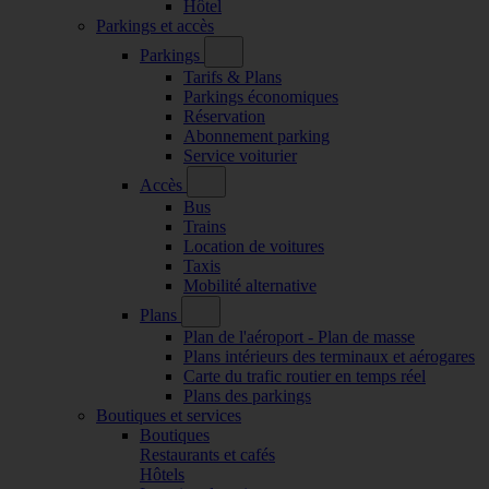
Hôtel
Parkings et accès
Parkings
Tarifs & Plans
Parkings économiques
Réservation
Abonnement parking
Service voiturier
Accès
Bus
Trains
Location de voitures
Taxis
Mobilité alternative
Plans
Plan de l'aéroport - Plan de masse
Plans intérieurs des terminaux et aérogares
Carte du trafic routier en temps réel
Plans des parkings
Boutiques et services
Boutiques
Restaurants et cafés
Hôtels