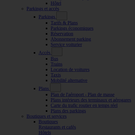
Hôtel
Parkings et accès
Parkings
Tarifs & Plans
Parkings économiques
Réservation
Abonnement parking
Service voiturier
Accès
Bus
Trains
Location de voitures
Taxis
Mobilité alternative
Plans
Plan de l'aéroport - Plan de masse
Plans intérieurs des terminaux et aérogares
Carte du trafic routier en temps réel
Plans des parkings
Boutiques et services
Boutiques
Restaurants et cafés
Hôtels