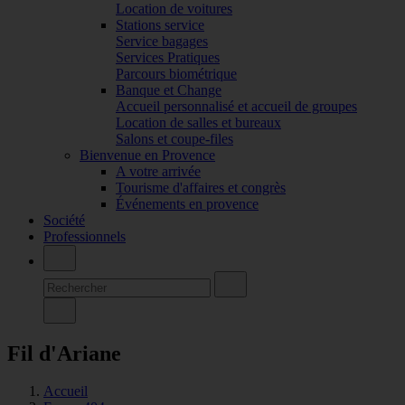
Location de voitures
Stations service
Service bagages
Services Pratiques
Parcours biométrique
Banque et Change
Accueil personnalisé et accueil de groupes
Location de salles et bureaux
Salons et coupe-files
Bienvenue en Provence
A votre arrivée
Tourisme d'affaires et congrès
Événements en provence
Société
Professionnels
Fil d'Ariane
Accueil