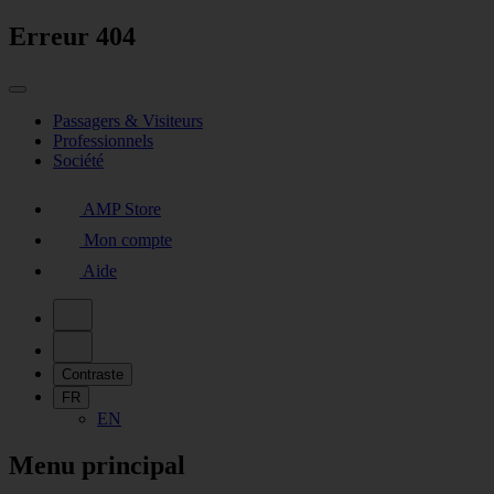
Erreur 404
Passagers & Visiteurs
Professionnels
Société
AMP Store
Mon compte
Aide
Contraste
FR
EN
Menu principal