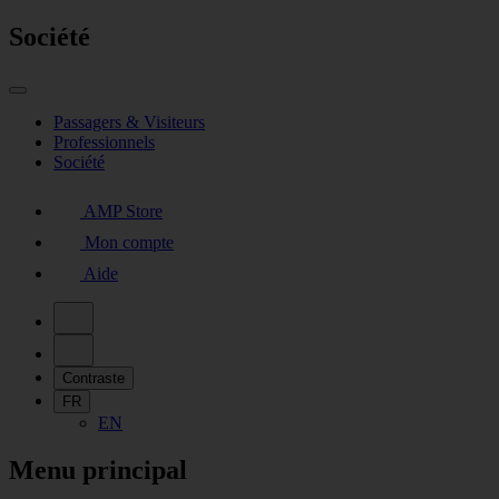
Société
Passagers & Visiteurs
Professionnels
Société
AMP Store
Mon compte
Aide
Contraste
FR
EN
Menu principal