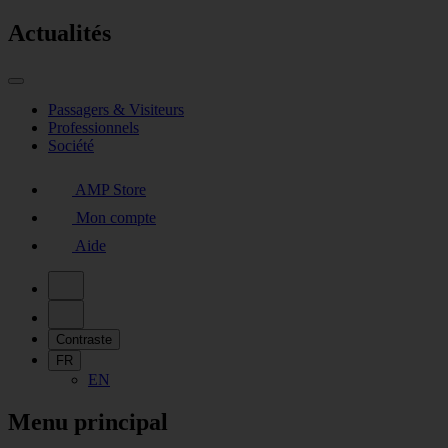
Actualités
Passagers & Visiteurs
Professionnels
Société
AMP Store
Mon compte
Aide
Contraste
FR
EN
Menu principal