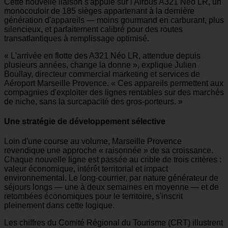
Cette nouvelle liaison s'appuie sur l'Airbus A321 Néo LR, un
monocouloir de 185 sièges appartenant à la dernière
génération d'appareils — moins gourmand en carburant, plus
silencieux, et parfaitement calibré pour des routes
transatlantiques à remplissage optimisé.
« L'arrivée en flotte des A321 Néo LR, attendue depuis
plusieurs années, change la donne », explique Julien
Boullay, directeur commercial marketing et services de
Aéroport Marseille Provence. « Ces appareils permettent aux
compagnies d'exploiter des lignes rentables sur des marchés
de niche, sans la surcapacité des gros-porteurs. »
Une stratégie de développement sélective
Loin d'une course au volume, Marseille Provence
revendique une approche « raisonnée » de sa croissance.
Chaque nouvelle ligne est passée au crible de trois critères :
valeur économique, intérêt territorial et impact
environnemental. Le long-courrier, par nature générateur de
séjours longs — une à deux semaines en moyenne — et de
retombées économiques pour le territoire, s'inscrit
pleinement dans cette logique.
Les chiffres du Comité Régional du Tourisme (CRT) illustrent