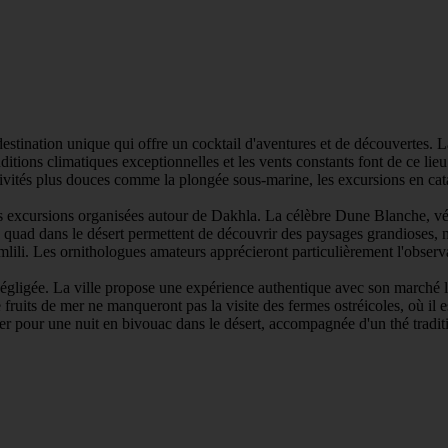
destination unique qui offre un cocktail d'aventures et de découvertes. La
tions climatiques exceptionnelles et les vents constants font de ce lieu 
vités plus douces comme la plongée sous-marine, les excursions en cat
es excursions organisées autour de Dakhla. La célèbre Dune Blanche, v
en quad dans le désert permettent de découvrir des paysages grandioses
ili. Les ornithologues amateurs apprécieront particulièrement l'observa
gligée. La ville propose une expérience authentique avec son marché loc
fruits de mer ne manqueront pas la visite des fermes ostréicoles, où il e
r pour une nuit en bivouac dans le désert, accompagnée d'un thé traditionn