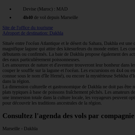
Devise (Maroc) : MAD
4h40
de vol depuis Marseille
Site de l'office du tourisme
Aéroport de destination: Dakhla
Située entre l'océan Atlantique et le désert du Sahara, Dakhla est une 
magnifique lagune qui attire des kitesurfeurs du monde entier. Les condi
débutants ou confirmés. La baie de Dakhla propose également des acti
des eaux particulièrement poissonneuses.
Les amoureux de nature et d'aventure trouveront leur bonheur dans l
couper le souffle sur la lagune et l'océan. Les excursions en 4x4 ou 
connue sous le nom d'île Herné), ou encore la mystérieuse Sebkha d'Iml
dans la région.
La dimension culturelle et gastronomique de Dakhla ne doit pas être né
plats typiques à base de poissons fraîchement pêchés. Les amateurs de 
une immersion totale dans la culture locale, les voyageurs peuvent opte
pour découvrir les traditions ancestrales de la région.
Consultez l'agenda des vols par compagnie
Marseille
›
Dakhla