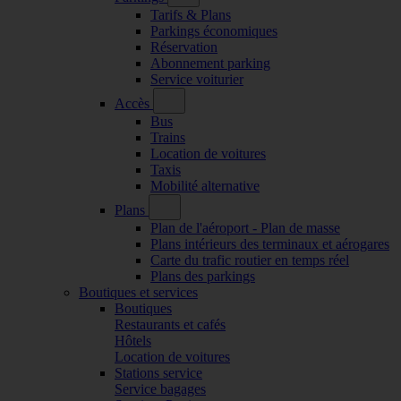
Tarifs & Plans
Parkings économiques
Réservation
Abonnement parking
Service voiturier
Accès
Bus
Trains
Location de voitures
Taxis
Mobilité alternative
Plans
Plan de l'aéroport - Plan de masse
Plans intérieurs des terminaux et aérogares
Carte du trafic routier en temps réel
Plans des parkings
Boutiques et services
Boutiques
Restaurants et cafés
Hôtels
Location de voitures
Stations service
Service bagages