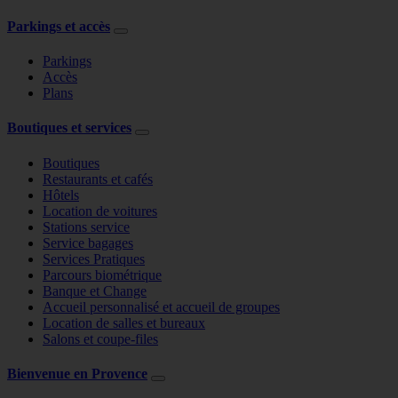
Parkings et accès
Parkings
Accès
Plans
Boutiques et services
Boutiques
Restaurants et cafés
Hôtels
Location de voitures
Stations service
Service bagages
Services Pratiques
Parcours biométrique
Banque et Change
Accueil personnalisé et accueil de groupes
Location de salles et bureaux
Salons et coupe-files
Bienvenue en Provence