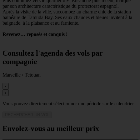
Puis continuez vers le quartier d'El Ensanche plus récent, marqué
par son architecture caractéristique du protectorat espagnol.
Après la visite de la ville, succombez au charme chic de la station
balnéaire de Tamuda Bay. Ses eaux chaudes et bleues invitent à la
baignade, à la plaisance et au farniente.
Revenez… reposés et conquis !
Consultez l'agenda des vols par
compagnie
Marseille
›
Tetouan
‹
›
Vous pouvez directement sélectionner une période sur le calendrier
RECHERCHER UN VOL
Envolez-vous au meilleur prix