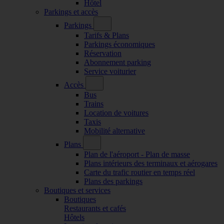
Hôtel
Parkings et accès
Parkings
Tarifs & Plans
Parkings économiques
Réservation
Abonnement parking
Service voiturier
Accès
Bus
Trains
Location de voitures
Taxis
Mobilité alternative
Plans
Plan de l'aéroport - Plan de masse
Plans intérieurs des terminaux et aérogares
Carte du trafic routier en temps réel
Plans des parkings
Boutiques et services
Boutiques
Restaurants et cafés
Hôtels