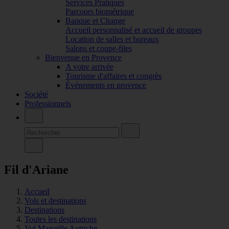
Services Pratiques
Parcours biométrique
Banque et Change
Accueil personnalisé et accueil de groupes
Location de salles et bureaux
Salons et coupe-files
Bienvenue en Provence
A votre arrivée
Tourisme d'affaires et congrès
Événements en provence
Société
Professionnels
Fil d'Ariane
Accueil
Vols et destinations
Destinations
Toutes les destinations
Vol Marseille Autriche