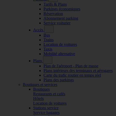
Tarifs & Plans
Parkings économiques
Réservation
Abonnement parking
Service voiturier
Accès
Bus
Trains
Location de voitures
Taxis
Mobilité alternative
Plans
Plan de l'aéroport - Plan de masse
Plans intérieurs des terminaux et aérogares
Carte du trafic routier en temps réel
Plans des parkings
Boutiques et services
Boutiques
Restaurants et cafés
Hôtels
Location de voitures
Stations service
Service bagages