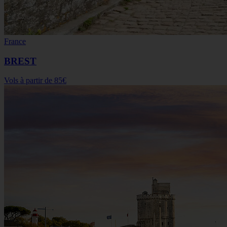
France
BREST
Vols à partir de
85€