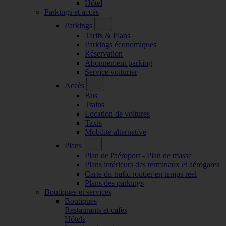
Hôtel
Parkings et accès
Parkings
Tarifs & Plans
Parkings économiques
Réservation
Abonnement parking
Service voiturier
Accès
Bus
Trains
Location de voitures
Taxis
Mobilité alternative
Plans
Plan de l'aéroport - Plan de masse
Plans intérieurs des terminaux et aérogares
Carte du trafic routier en temps réel
Plans des parkings
Boutiques et services
Boutiques
Restaurants et cafés
Hôtels