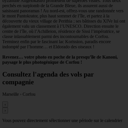
byzantine Angelokastro promettent de superbes visites. Tous deux
perchés en surplomb de la Grande Bleue, ils assurent aussi de
saisissant panoramas ! Au nord-est, offrez-vous une randonnée vers
le mont Pantokrator, plus haut sommet de l’île, et partez à la
découverte du vieux village de Perithia ; ses bâtisses du XIVe lui ont
également valu un classement à l’UNESCO. Direction ensuite le
centre de l’île, où l’Achilleion, résidence de Sissi l’impératrice, se
classe inlassablement parmi des incontournables de Corfou.
Terminez enfin par le fascinant lac Korission, paradis encore
indompté par l’homme… et Eldorado des oiseaux !
Revenez… votre photo en poche de la presqu’île de Kanoni,
paysage le plus photogénique de Corfou !
Consultez l'agenda des vols par
compagnie
Marseille
›
Corfou
‹
›
Vous pouvez directement sélectionner une période sur le calendrier