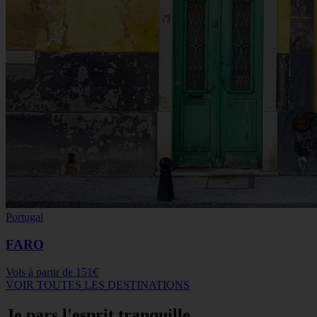
Portugal
FARO
Vols à partir de
151€
VOIR TOUTES LES DESTINATIONS
Je pars l'esprit tranquille