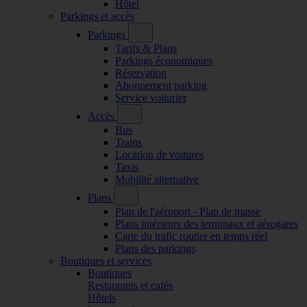
Hôtel
Parkings et accès
Parkings
Tarifs & Plans
Parkings économiques
Réservation
Abonnement parking
Service voiturier
Accès
Bus
Trains
Location de voitures
Taxis
Mobilité alternative
Plans
Plan de l'aéroport - Plan de masse
Plans intérieurs des terminaux et aérogares
Carte du trafic routier en temps réel
Plans des parkings
Boutiques et services
Boutiques
Restaurants et cafés
Hôtels