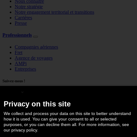
Nous connaître
Notre stratégie
Notre engagement territorial et transitions
Carrières
Presse
Professionnels
Compagnies aériennes
Fret
Agence de voyages
AMPi
Entreprises
Suivez-nous !
English
Privacy on this site
We collect and process your data on this site to better understand
how it is used. You can give your consent to all or selected
purposes, or you can decline them all. For more information, see
our privacy policy.