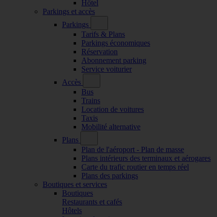
Hôtel
Parkings et accès
Parkings
Tarifs & Plans
Parkings économiques
Réservation
Abonnement parking
Service voiturier
Accès
Bus
Trains
Location de voitures
Taxis
Mobilité alternative
Plans
Plan de l'aéroport - Plan de masse
Plans intérieurs des terminaux et aérogares
Carte du trafic routier en temps réel
Plans des parkings
Boutiques et services
Boutiques
Restaurants et cafés
Hôtels