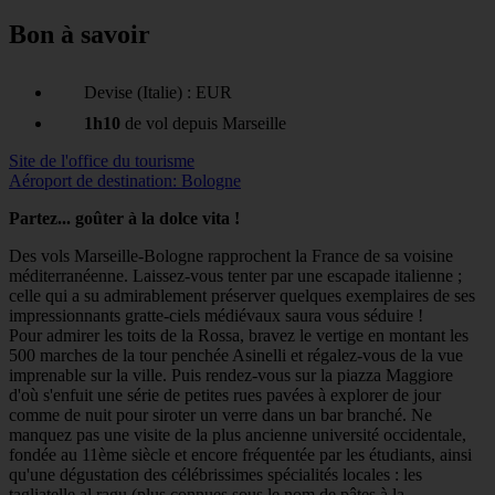
Bon à savoir
Devise (Italie) : EUR
1h10
de vol depuis Marseille
Site de l'office du tourisme
Aéroport de destination: Bologne
Partez... goûter à la dolce vita !
Des vols Marseille-Bologne rapprochent la France de sa voisine
méditerranéenne. Laissez-vous tenter par une escapade italienne ;
celle qui a su admirablement préserver quelques exemplaires de ses
impressionnants gratte-ciels médiévaux saura vous séduire !
Pour admirer les toits de la Rossa, bravez le vertige en montant les
500 marches de la tour penchée Asinelli et régalez-vous de la vue
imprenable sur la ville. Puis rendez-vous sur la piazza Maggiore
d'où s'enfuit une série de petites rues pavées à explorer de jour
comme de nuit pour siroter un verre dans un bar branché. Ne
manquez pas une visite de la plus ancienne université occidentale,
fondée au 11ème siècle et encore fréquentée par les étudiants, ainsi
qu'une dégustation des célébrissimes spécialités locales : les
tagliatelle al ragu (plus connues sous le nom de pâtes à la