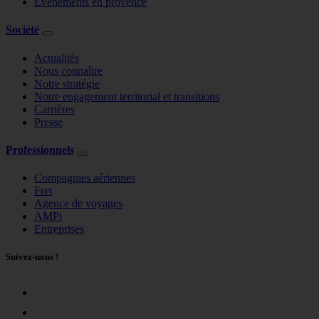
Événements en provence
Société
Actualités
Nous connaître
Notre stratégie
Notre engagement territorial et transitions
Carrières
Presse
Professionnels
Compagnies aériennes
Fret
Agence de voyages
AMPi
Entreprises
Suivez-nous !