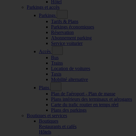
Hôtel
Parkings et accès
Parkings
Tarifs & Plans
Parkings économiques
Réservation
Abonnement parking
Service voiturier
Accès
Bus
Trains
Location de voitures
Taxis
Mobilité alternative
Plans
Plan de l'aéroport - Plan de masse
Plans intérieurs des terminaux et aérogares
Carte du trafic routier en temps réel
Plans des parkings
Boutiques et services
Boutiques
Restaurants et cafés
Hôtels