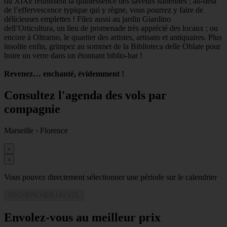
du XIXe réunissent la quintessence des saveurs italiennes ; au-delà
de l’effervescence typique qui y règne, vous pourrez y faire de
délicieuses emplettes ! Filez aussi au jardin Giardino
dell’Orticoltura, un lieu de promenade très apprécié des locaux ; ou
encore à Oltrarno, le quartier des artistes, artisans et antiquaires. Plus
insolite enfin, grimpez au sommet de la Biblioteca delle Oblate pour
boire un verre dans un étonnant biblio-bar !
Revenez… enchanté, évidemment !
Consultez l'agenda des vols par
compagnie
Marseille
›
Florence
‹
›
Vous pouvez directement sélectionner une période sur le calendrier
RECHERCHER UN VOL
Envolez-vous au meilleur prix