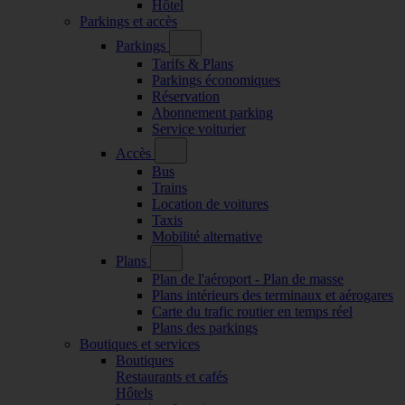
Hôtel
Parkings et accès
Parkings
Tarifs & Plans
Parkings économiques
Réservation
Abonnement parking
Service voiturier
Accès
Bus
Trains
Location de voitures
Taxis
Mobilité alternative
Plans
Plan de l'aéroport - Plan de masse
Plans intérieurs des terminaux et aérogares
Carte du trafic routier en temps réel
Plans des parkings
Boutiques et services
Boutiques
Restaurants et cafés
Hôtels