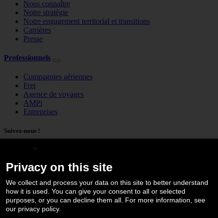
Nous connaître
Notre stratégie
Notre engagement territorial et transitions
Carrières
Presse
Professionnels
Compagnies aériennes
Fret
Agence de voyages
AMPi
Entreprises
Suivez-nous !
English
Privacy on this site
We collect and process your data on this site to better understand
how it is used. You can give your consent to all or selected
purposes, or you can decline them all. For more information, see
our privacy policy.