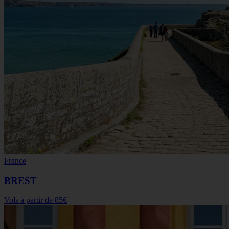
France
BREST
Vols à partir de
85€