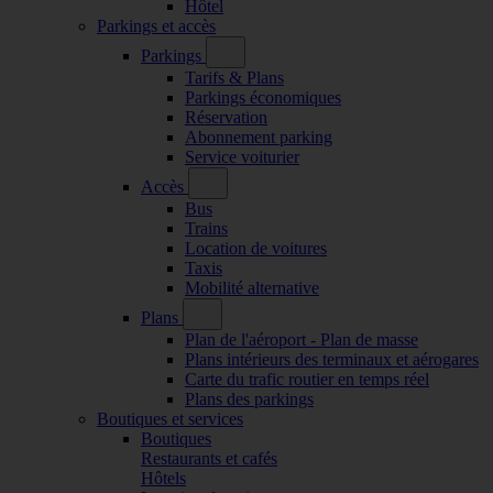
Hôtel
Parkings et accès
Parkings
Tarifs & Plans
Parkings économiques
Réservation
Abonnement parking
Service voiturier
Accès
Bus
Trains
Location de voitures
Taxis
Mobilité alternative
Plans
Plan de l'aéroport - Plan de masse
Plans intérieurs des terminaux et aérogares
Carte du trafic routier en temps réel
Plans des parkings
Boutiques et services
Boutiques
Restaurants et cafés
Hôtels