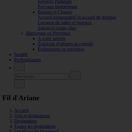
Services Pratiques
Parcours biométrique
Banque et Change
Accueil personnalisé et accueil de groupes
Location de salles et bureaux
Salons et coupe-files
Bienvenue en Provence
A votre arrivée
Tourisme d'affaires et congrès
Événements en provence
Société
Professionnels
Fil d'Ariane
Accueil
Vols et destinations
Destinations
Toutes les destinations
Vol Marseille Danemark