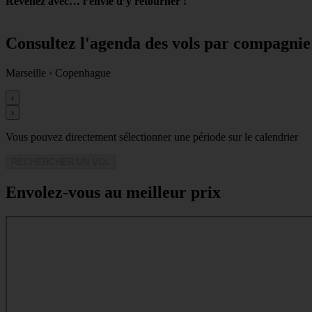
Revenez avec… l’envie d’y retourner !
Consultez l'agenda des vols par compagnie
Marseille
›
Copenhague
‹
›
Vous pouvez directement sélectionner une période sur le calendrier
RECHERCHER UN VOL
Envolez-vous au meilleur prix