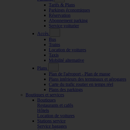
Tarifs & Plans
Parkings économiques
Réservation
Abonnement parking
Service voiturier
Accès
Bus
Trains
Location de voitures
Taxis
Mobilité alternative
Plans
Plan de l'aéroport - Plan de masse
Plans intérieurs des terminaux et aérogares
Carte du trafic routier en temps réel
Plans des parkings
Boutiques et services
Boutiques
Restaurants et cafés
Hôtels
Location de voitures
Stations service
Service bagages