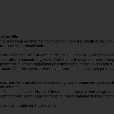
 Marseille
ante et douceur de vivre ? Embarquez pour un vol Marseille-Copenhague,
promet un séjour inoubliable…
isons colorées et ses bateaux amarrés, est l'une des images les plus em
lent cafés, restaurants et galeries d’art. Prenez le temps de flâner le 
ux bistrots et de vous imprégner de l’atmosphère unique de cet endroit.
anaux. Vous découvrirez alors la ville sous un autre angle, en passant p
 par une visite au château de Rosenborg, une ancienne résidence royale
ade relaxante.
, connu pour sa ville libre de Christiania, une communauté autogérée ave
nte. Terminez votre journée par une visite au Musée national du Danemark
et leur magnifique serre victorienne.