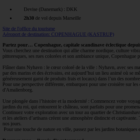
Devise (Danemark) : DKK
2h30
de vol depuis Marseille
Site de l'office du tourisme
Aéroport de destination: COPENHAGUE (KASTRUP)
Partez pour… Copenhague, capitale scandinave éclectique depuis
Vous cherchez une destination qui allie charme nordique, culture vibr
pittoresques, ses rues colorées et son ambiance unique, Copenhague 
Flâner dans Nyhavn : le cœur coloré de la ville : Nyhavn, avec ses ma
par des marins et des écrivains, est aujourd’hui un lieu animé où se mê
généreusement garni de produits frais et locaux) dans l’un des nombre
Pour une perspective différente, embarquez pour une croisière sur les c
d'Amalienborg.
Une plongée dans l’histoire et la modernité : Commencez votre voyage
jardins du roi, qui entourent le château, sont parfaits pour une promen
Continuez votre exploration avec un tour au quartier de Christianshavn
et les ateliers d’artisans créent une atmosphère distincte et captiva
nos jours.
Pour une touche de nature en ville, passez par les jardins botaniques 