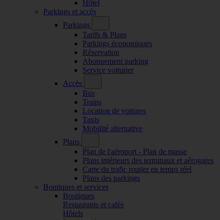
Hôtel
Parkings et accès
Parkings
Tarifs & Plans
Parkings économiques
Réservation
Abonnement parking
Service voiturier
Accès
Bus
Trains
Location de voitures
Taxis
Mobilité alternative
Plans
Plan de l'aéroport - Plan de masse
Plans intérieurs des terminaux et aérogares
Carte du trafic routier en temps réel
Plans des parkings
Boutiques et services
Boutiques
Restaurants et cafés
Hôtels