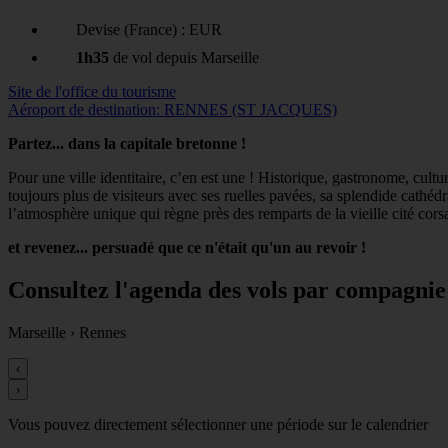
Devise (France) : EUR
1h35
de vol depuis Marseille
Site de l'office du tourisme
Aéroport de destination: RENNES (ST JACQUES)
Partez... dans la capitale bretonne !
Pour une ville identitaire, c’en est une ! Historique, gastronome, cul
toujours plus de visiteurs avec ses ruelles pavées, sa splendide cath
l’atmosphère unique qui règne près des remparts de la vieille cité cors
et revenez... persuadé que ce n'était qu'un au revoir !
Consultez l'agenda des vols par compagnie
Marseille
›
Rennes
‹
›
Vous pouvez directement sélectionner une période sur le calendrier