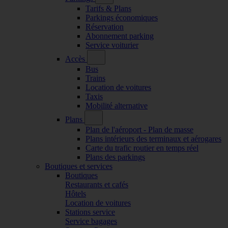
Tarifs & Plans
Parkings économiques
Réservation
Abonnement parking
Service voiturier
Accès
Bus
Trains
Location de voitures
Taxis
Mobilité alternative
Plans
Plan de l'aéroport - Plan de masse
Plans intérieurs des terminaux et aérogares
Carte du trafic routier en temps réel
Plans des parkings
Boutiques et services
Boutiques
Restaurants et cafés
Hôtels
Location de voitures
Stations service
Service bagages