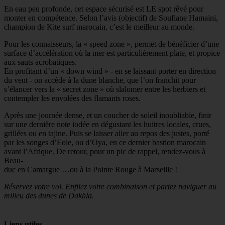
En eau peu profonde, cet espace sécurisé est LE spot rêvé pour
monter en compétence. Selon l’avis (objectif) de Soufiane Hamaini,
champion de Kite surf marocain, c’est le meilleur au monde.
Pour les connaisseurs, la « speed zone », permet de bénéficier d’une
surface d’accélération où la mer est particulièrement plate, et propice
aux sauts acrobatiques.
En profitant d’un « down wind » - en se laissant porter en direction
du vent - on accède à la dune blanche, que l’on franchit pour
s’élancer vers la « secret zone » où slalomer entre les herbiers et
contempler les envolées des flamants roses.
Après une journée dense, et un coucher de soleil inoubliable, finir
sur une dernière note iodée en dégustant les huitres locales, crues,
grillées ou en tajine. Puis se laisser aller au repos des justes, porté
par les songes d’Eole, ou d’Oya, en ce dernier bastion marocain
avant l’Afrique. De retour, pour un pic de rappel, rendez-vous à
Beau-
duc en Camargue …ou à la Pointe Rouge à Marseille !
Réservez votre vol. Enfilez votre combinaison et partez naviguer au
milieu des dunes de Dakhla.
Liens utiles