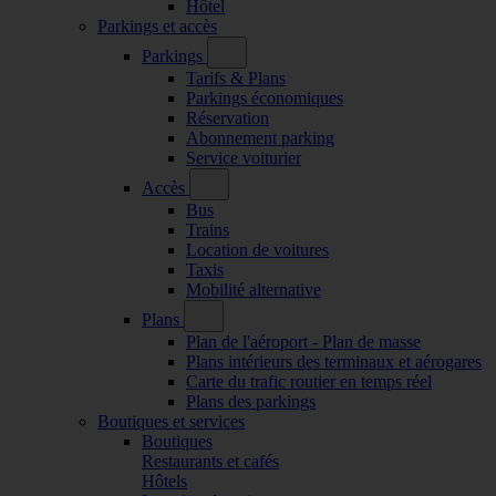
Hôtel
Parkings et accès
Parkings
Tarifs & Plans
Parkings économiques
Réservation
Abonnement parking
Service voiturier
Accès
Bus
Trains
Location de voitures
Taxis
Mobilité alternative
Plans
Plan de l'aéroport - Plan de masse
Plans intérieurs des terminaux et aérogares
Carte du trafic routier en temps réel
Plans des parkings
Boutiques et services
Boutiques
Restaurants et cafés
Hôtels